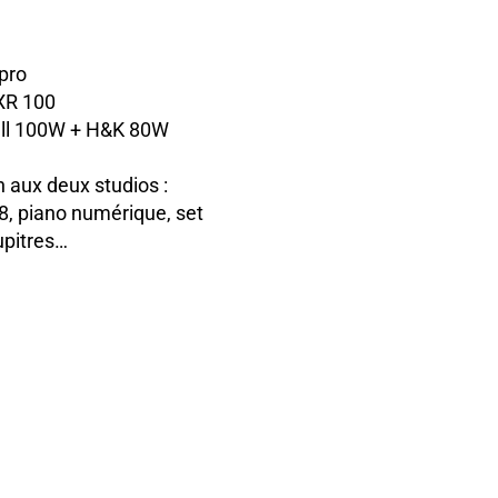
 pro
XR 100
all 100W + H&K 80W
 aux deux studios :
, piano numérique, set
upitres…