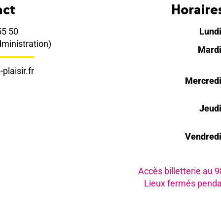
act
Horaires
55 50
Lund
dministration)
Mard
plaisir.fr
Mercred
Jeud
Vendred
Accès billetterie au 
Lieux fermés penda