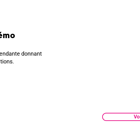
Ouvertur
Du lundi au sa
Tarifs pr
démo
pour les Plaisi
!
pendante donnant
tions.
Infos et 
01 30 07 55 50
Voi