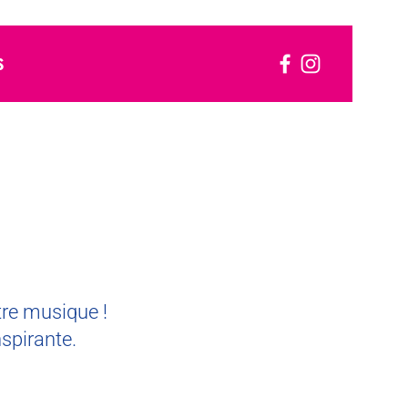
S
tre musique !
spirante.