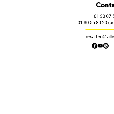
Cont
01 30 07 
01 30 55 80 20
(a
resa.tec@ville-