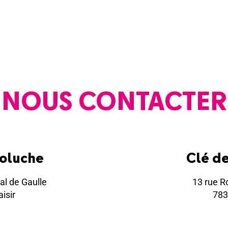
NOUS CONTACTER
Coluche
Clé d
al de Gaulle
13 rue R
isir
783