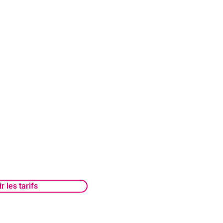
e des studios
medi de 10h à 23h
éférentiels
rois et Saint Quentinois
réservations
r les tarifs