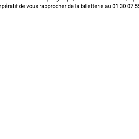
mpératif de vous rapprocher de la billetterie au 01 30 07 5
nt ni repris, ni échangés, ni remboursés.
oins de trois ans peuvent se voir refuser l'accès en salle
ant le lever de rideau, les places numérotées ne sont plu
arrivés en retard pourront se voir refuser l’accès aux sall
réserve le droit d’apporter toute modification au program
et la durée des spectacles mentionnées sont celles fournie
ne constituent pas un engagement.