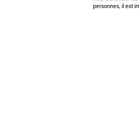
personnes, il est i
Bon à savoir
Les billets ne so
Les enfants de m
spectacles
Trois minutes av
Les spectateurs 
La direction se 
La distribution 
productions et 