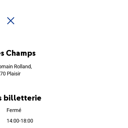
es Champs
omain Rolland,
70 Plaisir
 billetterie
Fermé
i
14:00-18:00
i