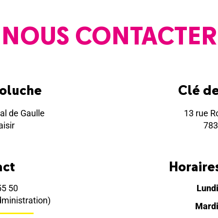
NOUS CONTACTER
Coluche
Clé d
al de Gaulle
13 rue R
isir
783
act
Horaires
55 50
Lund
dministration)
Mard