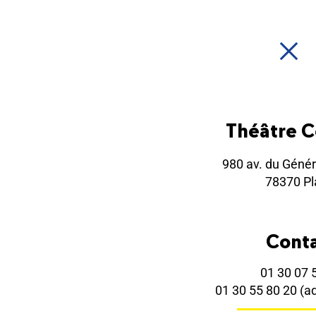
Théâtre 
980 av. du Génér
78370 Pla
Cont
01 30 07 
01 30 55 80 20
(a