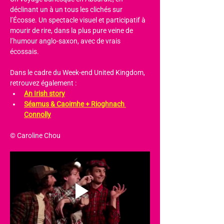
déclinant un à un tous les clichés sur 
l’Écosse. Un spectacle visuel et participatif à 
mourir de rire, dans la plus pure veine de 
l’humour anglo-saxon, avec de vrais 
écossais.
Dans le cadre du Week-end United Kingdom, 
retrouvez également :
An Irish story
Séamus & Caoimhe + Rioghnach 
Connolly
© Caroline Chou