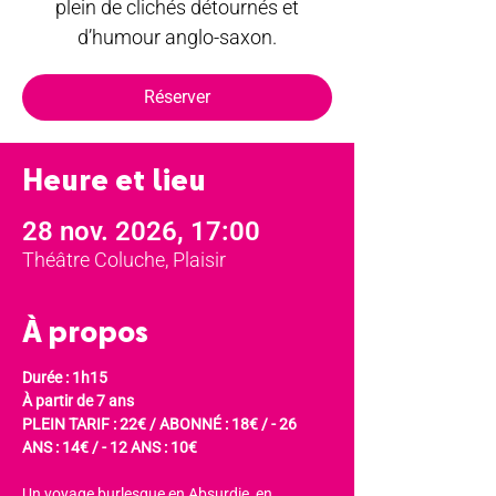
plein de clichés détournés et
d’humour anglo-saxon.
Réserver
Heure et lieu
28 nov. 2026, 17:00
Théâtre Coluche, Plaisir
À propos
Durée : 1h15
À partir de 7 ans
PLEIN TARIF : 22€ / ABONNÉ : 18€ / - 26 
ANS : 14€ / - 12 ANS : 10€
Un voyage burlesque en Absurdie, en 