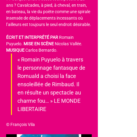
ans ? Cavalcades, à pied, à cheval, en train, 
en bateau, la vie du poète comme une spirale 
insensée de déplacements incessants où 
l’ailleurs est toujours le seul endroit désirable.
ÉCRIT ET INTERPRÉTÉ PAR
 Romain 
Puyuelo. 
MISE EN SCÈNE
 Nicolas Vallée. 
MUSIQUE 
Carlos Bernardo.
« Romain Puyuelo à travers 
le personnage fantasque de 
Romuald a choisi la face 
ensoleillée de Rimbaud. Il 
en résulte un spectacle au 
charme fou… » LE MONDE 
LIBERTAIRE
© François Vila