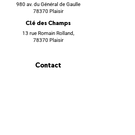
980 av. du Général de Gaulle
78370 Plaisir
Clé des Champs
13 rue Romain Rolland,
78370 Plaisir
Contact
01 30 07 55 50
01 30 55 80 20
(administration)
resa.tec@ville-plaisir.fr