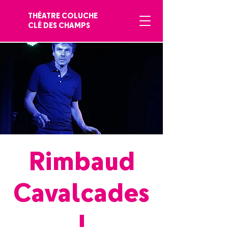
THÉATRE COLUCHE
CLÉ DES CHAMPS
Rimbaud
Cavalcades
!