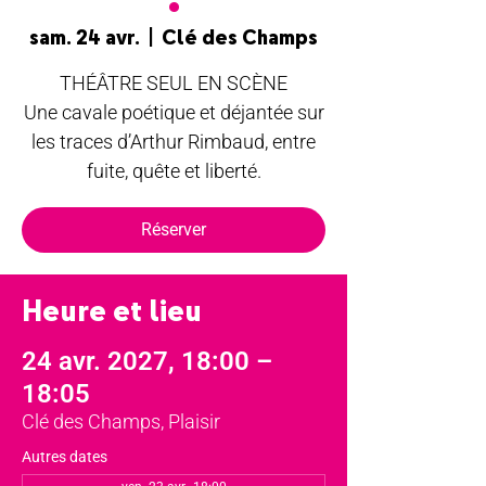
sam. 24 avr.
  |  
Clé des Champs
THÉÂTRE SEUL EN SCÈNE
Une cavale poétique et déjantée sur
les traces d’Arthur Rimbaud, entre
fuite, quête et liberté.
Réserver
Heure et lieu
24 avr. 2027, 18:00 –
18:05
Clé des Champs, Plaisir
Autres dates