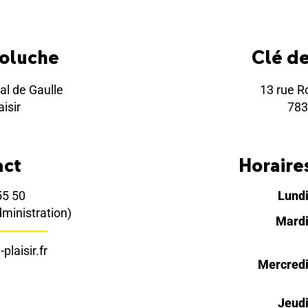
Coluche
Clé d
al de Gaulle
13 rue R
isir
783
act
Horaires
55 50
Lund
dministration)
Mard
plaisir.fr
Mercred
Jeud