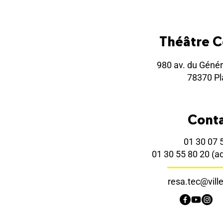
Théâtre 
980 av. du Génér
78370 Pla
Cont
01 30 07 
01 30 55 80 20
(a
resa.tec@ville-