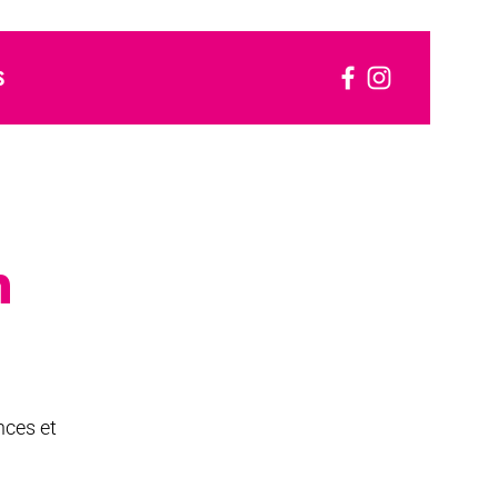
S
n
nces et