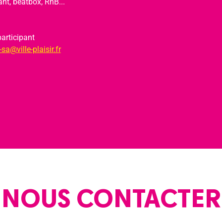
nt, beatbox, RnB...
articipant
sa@ville-plaisir.fr
NOUS CONTACTER