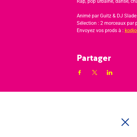
Rap, pop urbaine, danse, cha
Animé par Guitz & DJ Slade
Sélection : 2 morceaux par p
Envoyez vos prods à : 
kodjo-
Partager