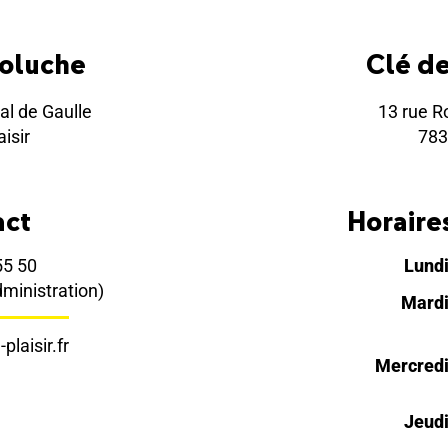
Coluche
Clé d
al de Gaulle
13 rue R
isir
783
act
Horaires
55 50
Lund
dministration)
Mard
plaisir.fr
Mercred
Jeud