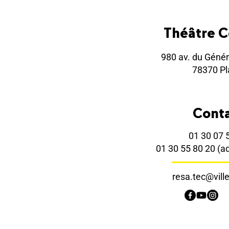
Théâtre 
980 av. du Génér
78370 Pla
Cont
01 30 07 
01 30 55 80 20
(a
resa.tec@ville-