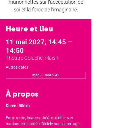
marionnettes sur l’acceptation de
soi et la force de l’imaginaire.
Heure et lieu
11 mai 2027, 14:45 –
14:50
Théâtre Coluche, Plaisir
Autres dates
mar. 11 mai, 9:45
À propos
Durée : 50min
Entre mots, images, théâtre d'objets et 
marionnettes vidéo, Okilélé nous interroge : 