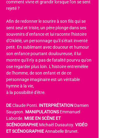
comment vivre et grandir lorsque l'on se sent 
rejeté ?
Afin de redonner le sourire à son fils qui se 
sent seul et triste, un père plonge dans ses 
souvenirs d’enfance et lui raconte l'histoire 
d'Okilélé, un personnage qu'il s'était inventé 
petit. En sublimant avec douceur et humour 
son enfance pourtant douloureuse, il lui 
montre qu'il n'y a pas de fatalité pourvu qu'on 
ose regarder plus loin. L'histoire entremêlée 
de l'homme, de son enfant et de ce 
personnage imaginaire est un véritable 
hymne à la vie,
à la possibilité d'être.
DE 
Claude Ponti. 
INTERPRÉTATION 
Damien 
Saugeon. 
MANIPULATIONS 
Emmanuel 
Laborde. 
MISE EN SCÈNE ET 
SCÉNOGRAPHIE
 Michaël Dusautoy. 
VIDÉO 
ET SCÉNOGRAPHIE
 Annabelle Brunet.