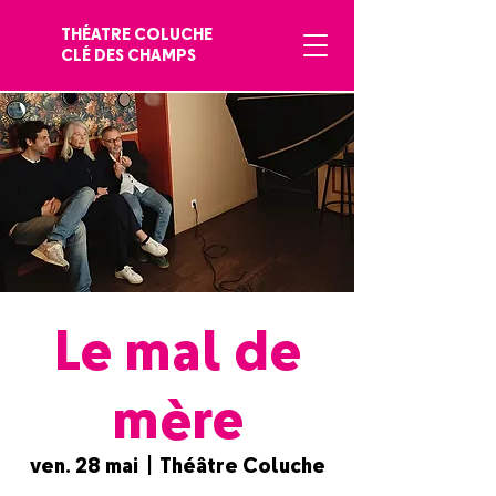
THÉATRE COLUCHE
CLÉ DES CHAMPS
Le mal de
mère
ven. 28 mai
  |  
Théâtre Coluche