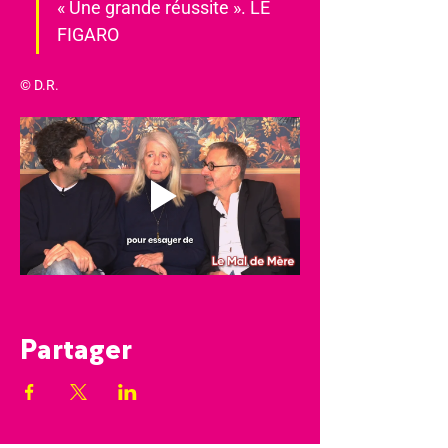
« Une grande réussite ». LE 
FIGARO
© D.R.
Partager