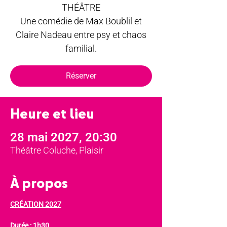
THÉÂTRE
Une comédie de Max Boublil et
Claire Nadeau entre psy et chaos
familial.
Réserver
Heure et lieu
28 mai 2027, 20:30
Théâtre Coluche, Plaisir
À propos
CRÉATION 2027
Durée : 1h30