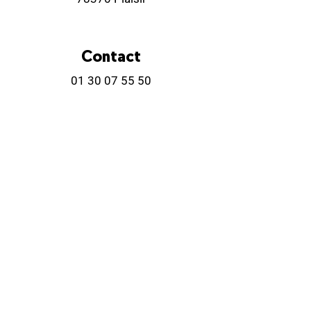
Contact
01 30 07 55 50
01 30 55 80 20
(administration)
resa.tec@ville-plaisir.fr
Horaires billetterie
Lundi
Fermé
Mardi
14:00-18:00
9:00-12:00
Mercredi