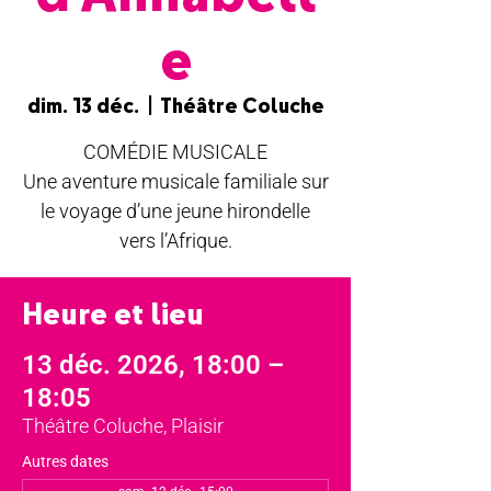
e
dim. 13 déc.
  |  
Théâtre Coluche
COMÉDIE MUSICALE
Une aventure musicale familiale sur
le voyage d’une jeune hirondelle
vers l’Afrique.
Heure et lieu
13 déc. 2026, 18:00 –
18:05
Théâtre Coluche, Plaisir
Autres dates