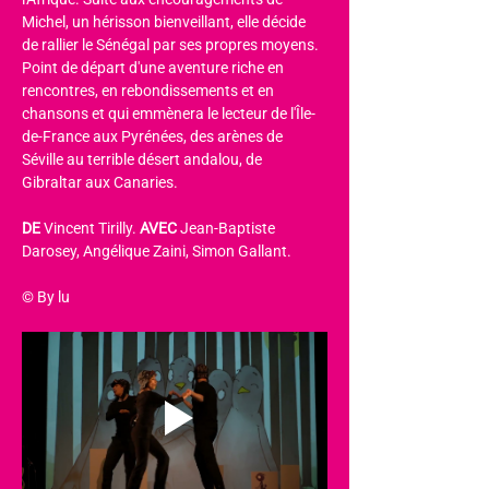
Michel, un hérisson bienveillant, elle décide 
de rallier le Sénégal par ses propres moyens. 
Point de départ d'une aventure riche en 
rencontres, en rebondissements et en 
chansons et qui emmènera le lecteur de l'Île-
de-France aux Pyrénées, des arènes de 
Séville au terrible désert andalou, de 
Gibraltar aux Canaries.
DE 
Vincent Tirilly. 
AVEC 
Jean-Baptiste 
Darosey, Angélique Zaini, Simon Gallant.
© By lu