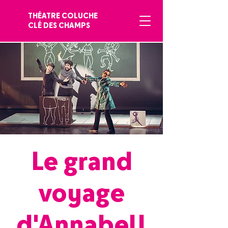
THÉATRE COLUCHE
CLÉ DES CHAMPS
Le grand
voyage
d'Annabell