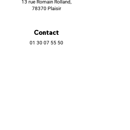
13 rue Romain Rolland,
78370 Plaisir
Contact
01 30 07 55 50
01 30 55 80 20
(administration)
resa.tec@ville-plaisir.fr
Horaires billetterie
Lundi
Fermé
Mardi
14:00-18:00