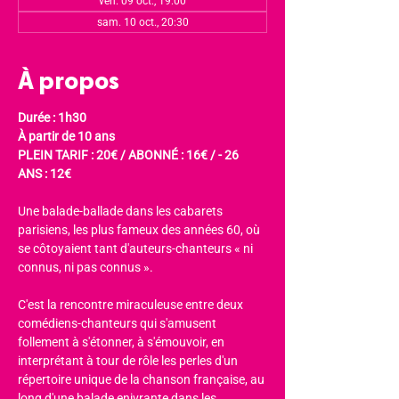
ven. 09 oct., 19:00
sam. 10 oct., 20:30
À propos
Durée : 1h30
À partir de 10 ans
PLEIN TARIF : 20€ / ABONNÉ : 16€ / - 26 
ANS : 12€
Une balade-ballade dans les cabarets 
parisiens, les plus fameux des années 60, où 
se côtoyaient tant d'auteurs-chanteurs « ni 
connus, ni pas connus ».
C'est la rencontre miraculeuse entre deux 
comédiens-chanteurs qui s'amusent 
follement à s'étonner, à s'émouvoir, en 
interprétant à tour de rôle les perles d'un 
répertoire unique de la chanson française, au 
long d'une balade enivrante dans les 