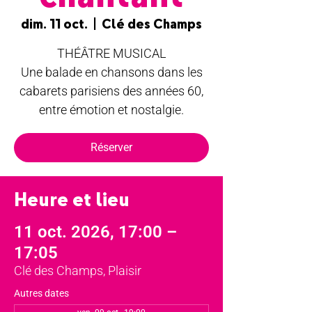
dim. 11 oct.
  |  
Clé des Champs
THÉÂTRE MUSICAL
Une balade en chansons dans les
cabarets parisiens des années 60,
entre émotion et nostalgie.
Réserver
Heure et lieu
11 oct. 2026, 17:00 –
17:05
Clé des Champs, Plaisir
Autres dates