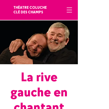
THÉATRE COLUCHE
CLÉ DES CHAMPS
La rive
gauche en
chantant