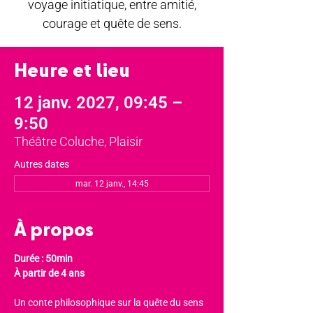
voyage initiatique, entre amitié,
courage et quête de sens.
Heure et lieu
12 janv. 2027, 09:45 –
9:50
Théâtre Coluche, Plaisir
Autres dates
mar. 12 janv., 14:45
À propos
Durée : 50min
À partir de 4 ans
Un conte philosophique sur la quête du sens 