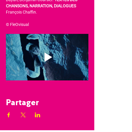
CHANSONS, NARRATION, DIALOGUES
François Chaffin.
© FleOvisual
Partager