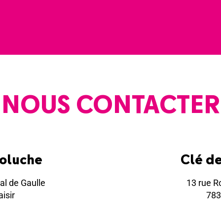
NOUS CONTACTER
Coluche
Clé d
al de Gaulle
13 rue R
isir
783