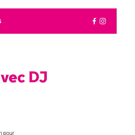
S
avec DJ
m pour