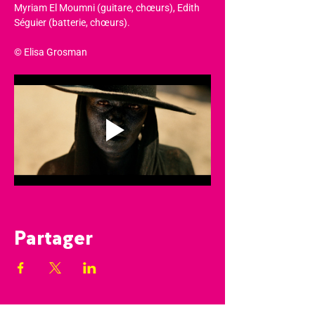
Myriam El Moumni (guitare, chœurs), Edith 
Séguier (batterie, chœurs).
© Elisa Grosman
Partager