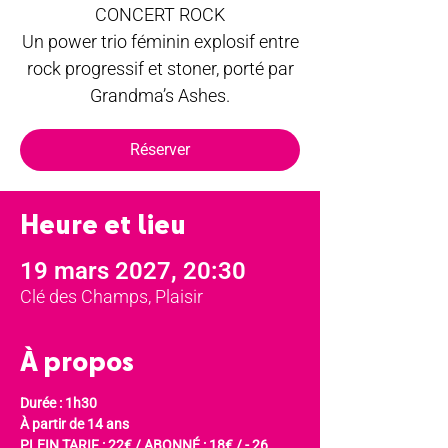
CONCERT ROCK
Un power trio féminin explosif entre
rock progressif et stoner, porté par
Grandma’s Ashes.
Réserver
Heure et lieu
19 mars 2027, 20:30
Clé des Champs, Plaisir
À propos
Durée : 1h30
À partir de 14 ans
PLEIN TARIF : 22€ / ABONNÉ : 18€ / - 26 