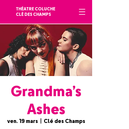
THÉATRE COLUCHE
CLÉ DES CHAMPS
Grandma’s
Ashes
ven. 19 mars
  |  
Clé des Champs