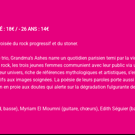
 : 18€ / - 26 ANS : 14€
oisée du rock progressif et du stoner.
 trio, Grandma’s Ashes narre un quotidien parisien terni par la viol
u rock, les trois jeunes femmes communient avec leur public via 
ur univers, riche de références mythologiques et artistiques, s’
tifs aux images soignées. La poésie de leurs paroles porte aussi
 en proie aux doutes qui alerte sur la dégradation fulgurante de 
, basse), Myriam El Moumni (guitare, chœurs), Edith Séguier (ba