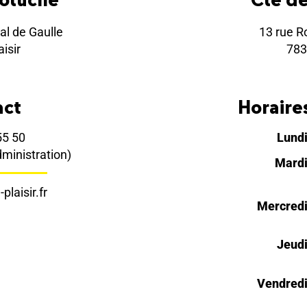
al de Gaulle
13 rue R
isir
783
act
Horaires
55 50
Lund
dministration)
Mard
plaisir.fr
Mercred
Jeud
Vendred