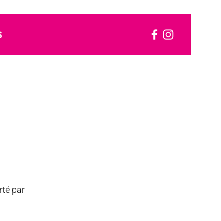
S
rté par