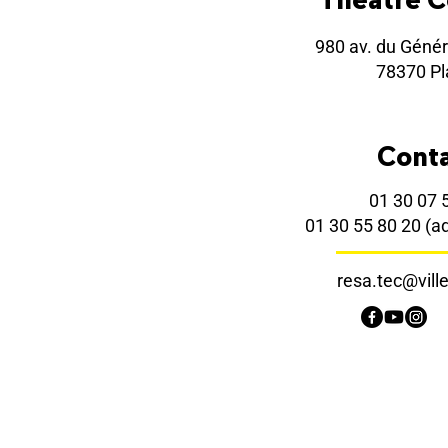
980 av. du Génér
78370 Pla
Cont
01 30 07 
01 30 55 80 20
(a
resa.tec@ville-