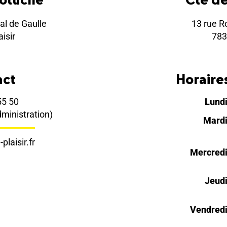
al de Gaulle
13 rue R
isir
783
act
Horaires
55 50
Lund
dministration)
Mard
plaisir.fr
Mercred
Jeud
Vendred