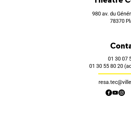
980 av. du Génér
78370 Pla
Cont
01 30 07 
01 30 55 80 20
(a
resa.tec@ville-