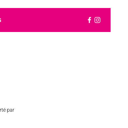
S
rté par