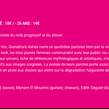
 : 18€ / - 26 ANS : 14€
oisée du rock progressif et du stoner.
 trio, Grandma’s Ashes narre un quotidien parisien terni par la viol
u rock, les trois jeunes femmes communient avec leur public via 
ur univers, riche de références mythologiques et artistiques, s’
tifs aux images soignées. La poésie de leurs paroles porte aussi
 en proie aux doutes qui alerte sur la dégradation fulgurante de 
, basse), Myriam El Moumni (guitare, chœurs), Edith Séguier (ba