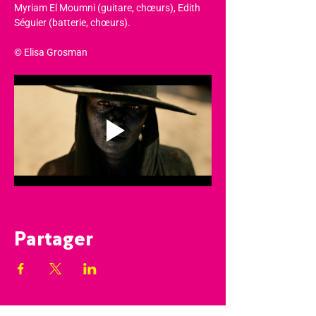
Myriam El Moumni (guitare, chœurs), Edith 
Séguier (batterie, chœurs).
© Elisa Grosman
Partager