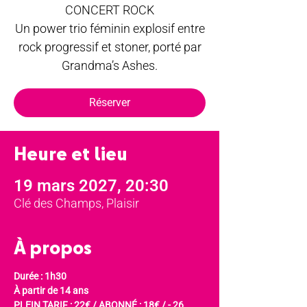
CONCERT ROCK
Un power trio féminin explosif entre
rock progressif et stoner, porté par
Grandma’s Ashes.
Réserver
Heure et lieu
19 mars 2027, 20:30
Clé des Champs, Plaisir
À propos
Durée : 1h30
À partir de 14 ans
PLEIN TARIF : 22€ / ABONNÉ : 18€ / - 26 