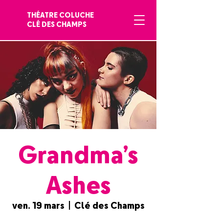
THÉATRE COLUCHE
CLÉ DES CHAMPS
Grandma’s
Ashes
ven. 19 mars
  |  
Clé des Champs