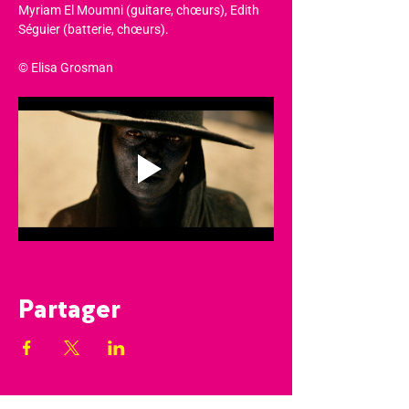
Myriam El Moumni (guitare, chœurs), Edith 
Séguier (batterie, chœurs).
© Elisa Grosman
Partager