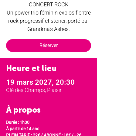
CONCERT ROCK
Un power trio féminin explosif entre
rock progressif et stoner, porté par
Grandma’s Ashes.
Réserver
Heure et lieu
19 mars 2027, 20:30
Clé des Champs, Plaisir
À propos
Durée : 1h30
À partir de 14 ans
PLEIN TARIF : 22€ / ABONNÉ : 18€ / - 26 