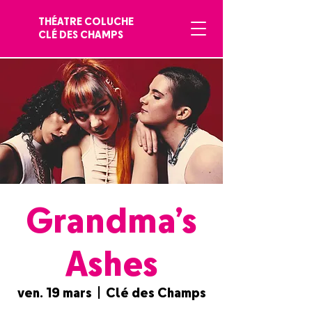
THÉATRE COLUCHE
CLÉ DES CHAMPS
Grandma’s
Ashes
ven. 19 mars
  |  
Clé des Champs