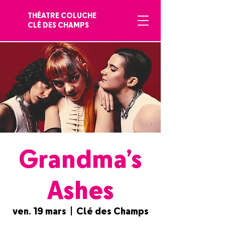
THÉATRE COLUCHE
CLÉ DES CHAMPS
Grandma’s
Ashes
ven. 19 mars
  |  
Clé des Champs