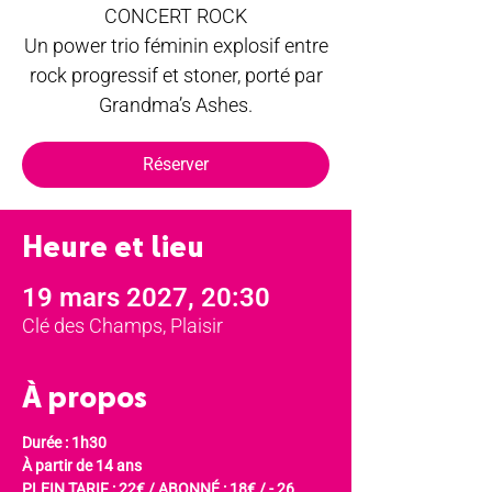
CONCERT ROCK
Un power trio féminin explosif entre
rock progressif et stoner, porté par
Grandma’s Ashes.
Réserver
Heure et lieu
19 mars 2027, 20:30
Clé des Champs, Plaisir
À propos
Durée : 1h30
À partir de 14 ans
PLEIN TARIF : 22€ / ABONNÉ : 18€ / - 26 