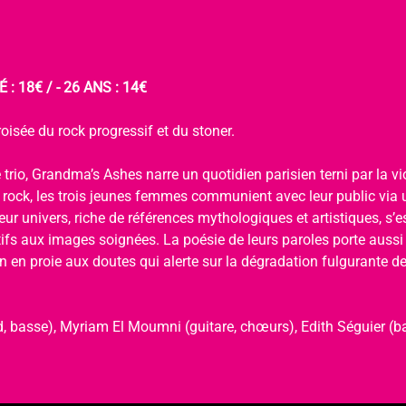
 : 18€ / - 26 ANS : 14€
oisée du rock progressif et du stoner.
 trio, Grandma’s Ashes narre un quotidien parisien terni par la viol
u rock, les trois jeunes femmes communient avec leur public via 
ur univers, riche de références mythologiques et artistiques, s’
tifs aux images soignées. La poésie de leurs paroles porte aussi
 en proie aux doutes qui alerte sur la dégradation fulgurante de 
, basse), Myriam El Moumni (guitare, chœurs), Edith Séguier (ba