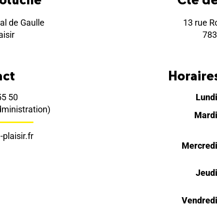
al de Gaulle
13 rue R
isir
783
act
Horaires
55 50
Lund
dministration)
Mard
plaisir.fr
Mercred
Jeud
Vendred