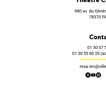
980 av. du Génér
78370 Pla
Cont
01 30 07 
01 30 55 80 20
(a
resa.tec@ville-