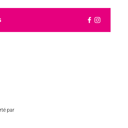
S
rté par