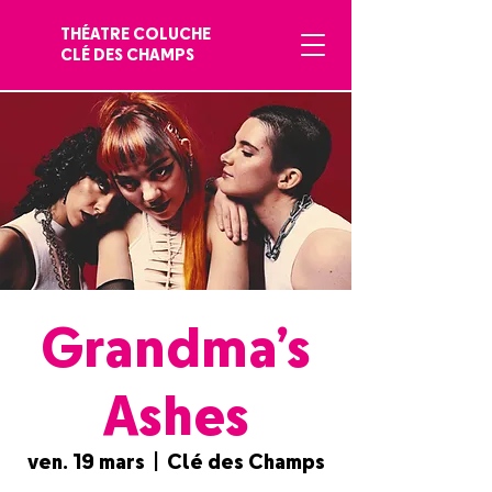
THÉATRE COLUCHE
CLÉ DES CHAMPS
Grandma’s
Ashes
ven. 19 mars
  |  
Clé des Champs