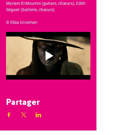
Myriam El Moumni (guitare, chœurs), Edith 
Séguier (batterie, chœurs).
© Elisa Grosman
Partager