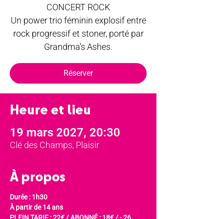
CONCERT ROCK
Un power trio féminin explosif entre
rock progressif et stoner, porté par
Grandma’s Ashes.
Réserver
Heure et lieu
19 mars 2027, 20:30
Clé des Champs, Plaisir
À propos
Durée : 1h30
À partir de 14 ans
PLEIN TARIF : 22€ / ABONNÉ : 18€ / - 26 