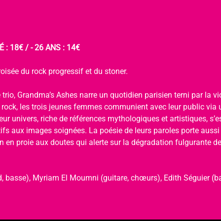
 : 18€ / - 26 ANS : 14€
oisée du rock progressif et du stoner.
 trio, Grandma’s Ashes narre un quotidien parisien terni par la viol
u rock, les trois jeunes femmes communient avec leur public via 
ur univers, riche de références mythologiques et artistiques, s’
tifs aux images soignées. La poésie de leurs paroles porte aussi
 en proie aux doutes qui alerte sur la dégradation fulgurante de 
, basse), Myriam El Moumni (guitare, chœurs), Edith Séguier (ba