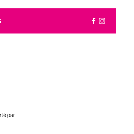
S
rté par