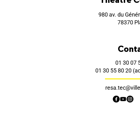
980 av. du Génér
78370 Pla
Cont
01 30 07 
01 30 55 80 20
(a
resa.tec@ville-