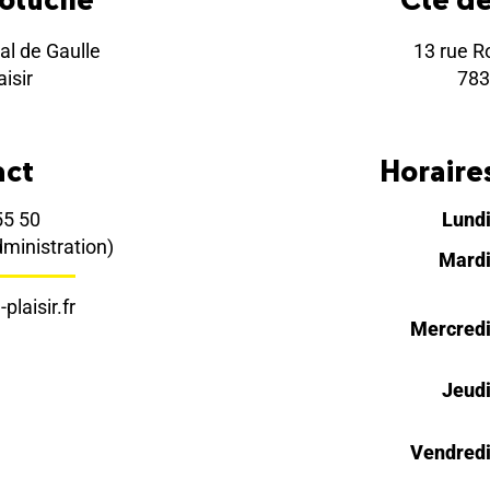
al de Gaulle
13 rue R
isir
783
act
Horaires
55 50
Lund
dministration)
Mard
plaisir.fr
Mercred
Jeud
Vendred