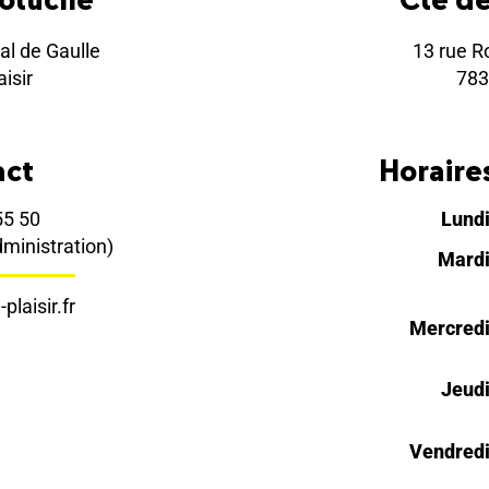
al de Gaulle
13 rue R
isir
783
act
Horaires
55 50
Lund
dministration)
Mard
plaisir.fr
Mercred
Jeud
Vendred