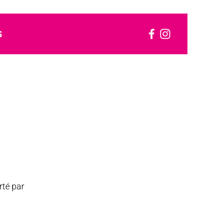
S
rté par