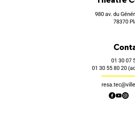
980 av. du Génér
78370 Pla
Cont
01 30 07 
01 30 55 80 20
(a
resa.tec@ville-