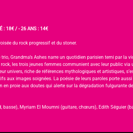
 : 18€ / - 26 ANS : 14€
oisée du rock progressif et du stoner.
 trio, Grandma’s Ashes narre un quotidien parisien terni par la viol
u rock, les trois jeunes femmes communient avec leur public via 
ur univers, riche de références mythologiques et artistiques, s’
tifs aux images soignées. La poésie de leurs paroles porte aussi
 en proie aux doutes qui alerte sur la dégradation fulgurante de 
, basse), Myriam El Moumni (guitare, chœurs), Edith Séguier (ba