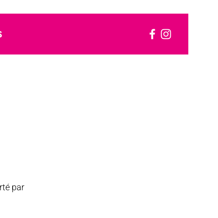
S
rté par