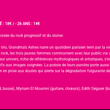
 : 18€ / - 26 ANS : 14€
oisée du rock progressif et du stoner.
 trio, Grandma’s Ashes narre un quotidien parisien terni par la viol
u rock, les trois jeunes femmes communient avec leur public via 
ur univers, riche de références mythologiques et artistiques, s’
tifs aux images soignées. La poésie de leurs paroles porte aussi
 en proie aux doutes qui alerte sur la dégradation fulgurante de 
, basse), Myriam El Moumni (guitare, chœurs), Edith Séguier (ba