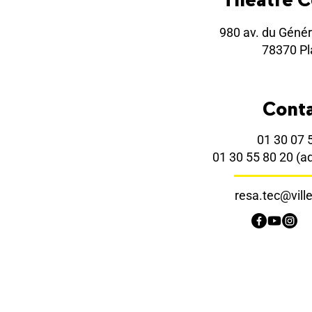
980 av. du Génér
78370 Pla
Cont
01 30 07 
01 30 55 80 20
(a
resa.tec@ville-