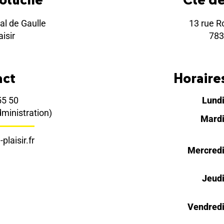
al de Gaulle
13 rue R
isir
783
act
Horaires
55 50
Lund
dministration)
Mard
plaisir.fr
Mercred
Jeud
Vendred