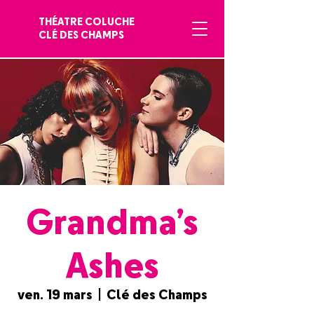
THÉATRE COLUCHE
CLÉ DES CHAMPS
Grandma’s
Ashes
ven. 19 mars
  |  
Clé des Champs