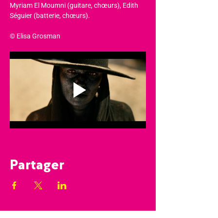
Myriam El Moumni (guitare, chœurs), Edith 
Séguier (batterie, chœurs).
© Elisa Grosman
Partager