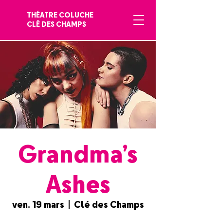
THÉATRE COLUCHE
CLÉ DES CHAMPS
Grandma’s
Ashes
ven. 19 mars
  |  
Clé des Champs