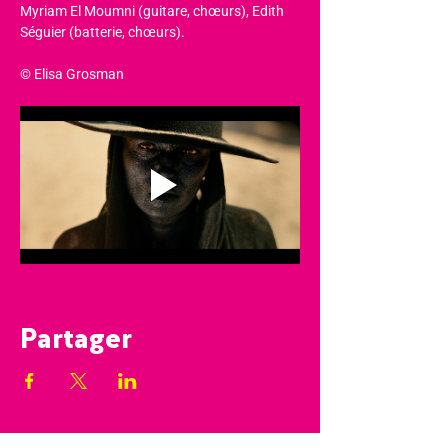
Myriam El Moumni (guitare, chœurs), Edith 
Séguier (batterie, chœurs).
© Elisa Grosman
Partager