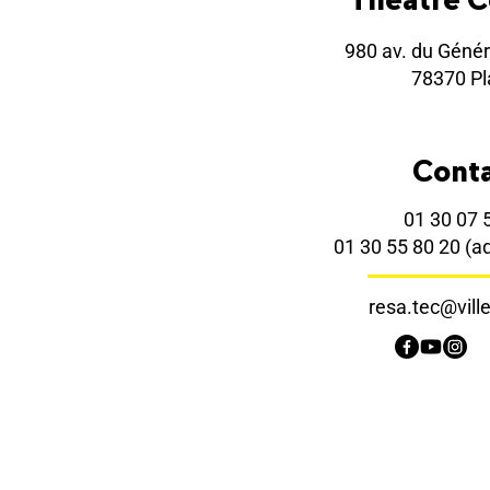
980 av. du Génér
78370 Pla
Cont
01 30 07 
01 30 55 80 20
(a
resa.tec@ville-