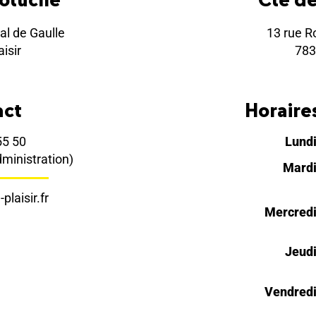
al de Gaulle
13 rue R
isir
783
act
Horaires
55 50
Lund
dministration)
Mard
plaisir.fr
Mercred
Jeud
Vendred