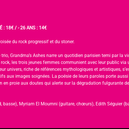
 : 18€ / - 26 ANS : 14€
oisée du rock progressif et du stoner.
 trio, Grandma’s Ashes narre un quotidien parisien terni par la viol
u rock, les trois jeunes femmes communient avec leur public via 
ur univers, riche de références mythologiques et artistiques, s’
tifs aux images soignées. La poésie de leurs paroles porte aussi
 en proie aux doutes qui alerte sur la dégradation fulgurante de 
, basse), Myriam El Moumni (guitare, chœurs), Edith Séguier (ba