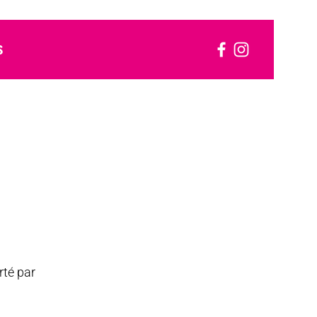
S
rté par