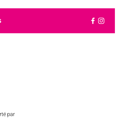
S
rté par