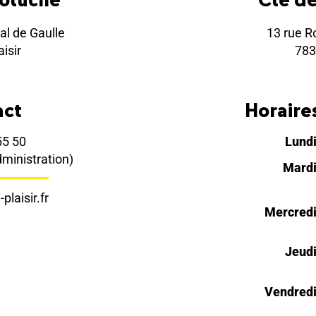
al de Gaulle
13 rue R
isir
783
act
Horaires
55 50
Lund
dministration)
Mard
plaisir.fr
Mercred
Jeud
Vendred