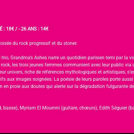
 : 18€ / - 26 ANS : 14€
oisée du rock progressif et du stoner.
 trio, Grandma’s Ashes narre un quotidien parisien terni par la viol
u rock, les trois jeunes femmes communient avec leur public via 
ur univers, riche de références mythologiques et artistiques, s’
tifs aux images soignées. La poésie de leurs paroles porte aussi
 en proie aux doutes qui alerte sur la dégradation fulgurante de 
, basse), Myriam El Moumni (guitare, chœurs), Edith Séguier (ba