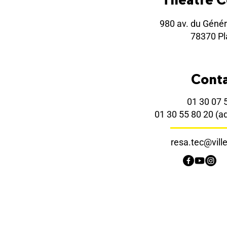
980 av. du Génér
78370 Pla
Cont
01 30 07 
01 30 55 80 20
(a
resa.tec@ville-