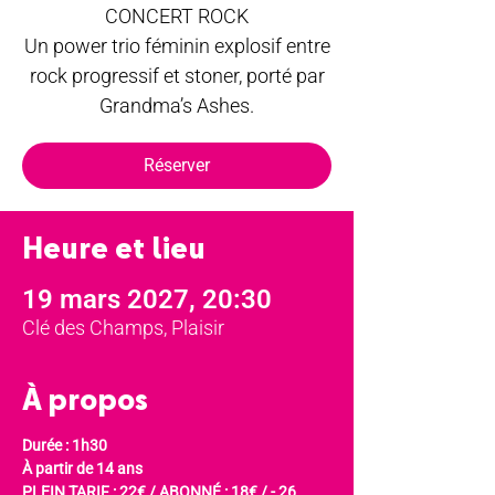
CONCERT ROCK
Un power trio féminin explosif entre
rock progressif et stoner, porté par
Grandma’s Ashes.
Réserver
Heure et lieu
19 mars 2027, 20:30
Clé des Champs, Plaisir
À propos
Durée : 1h30
À partir de 14 ans
PLEIN TARIF : 22€ / ABONNÉ : 18€ / - 26 