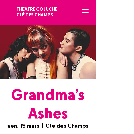
THÉATRE COLUCHE
CLÉ DES CHAMPS
Grandma’s
Ashes
ven. 19 mars
  |  
Clé des Champs