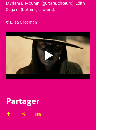
Myriam El Moumni (guitare, chœurs), Edith 
Séguier (batterie, chœurs).
© Elisa Grosman
Partager