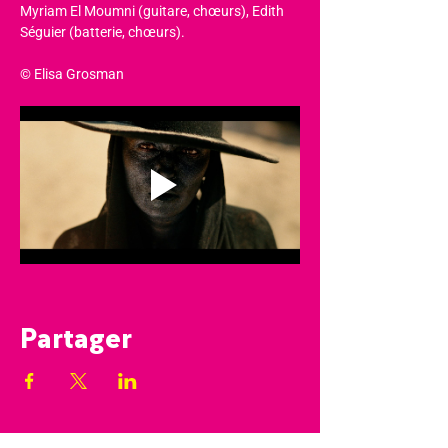
Myriam El Moumni (guitare, chœurs), Edith 
Séguier (batterie, chœurs).
© Elisa Grosman
Partager