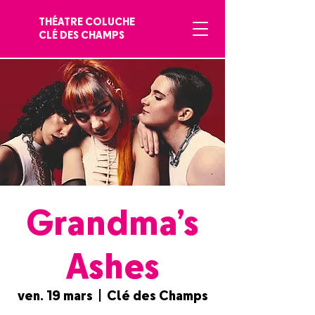
THÉATRE COLUCHE
CLÉ DES CHAMPS
Grandma’s
Ashes
ven. 19 mars
  |  
Clé des Champs