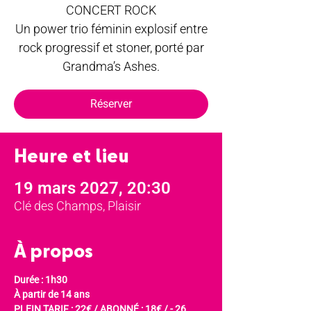
CONCERT ROCK
Un power trio féminin explosif entre
rock progressif et stoner, porté par
Grandma’s Ashes.
Réserver
Heure et lieu
19 mars 2027, 20:30
Clé des Champs, Plaisir
À propos
Durée : 1h30
À partir de 14 ans
PLEIN TARIF : 22€ / ABONNÉ : 18€ / - 26 