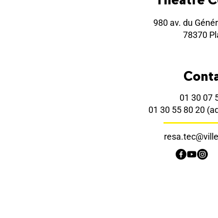
980 av. du Génér
78370 Pla
Cont
01 30 07 
01 30 55 80 20
(a
resa.tec@ville-