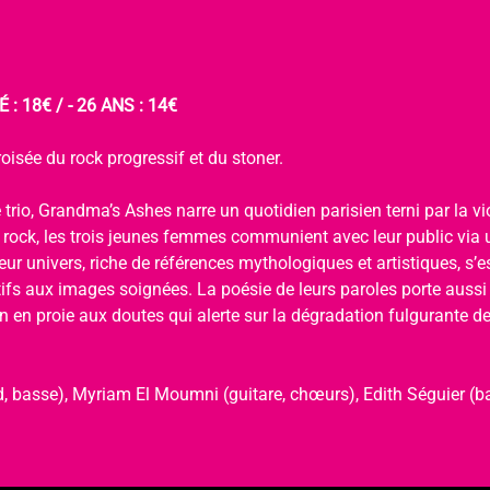
 : 18€ / - 26 ANS : 14€
oisée du rock progressif et du stoner.
 trio, Grandma’s Ashes narre un quotidien parisien terni par la viol
u rock, les trois jeunes femmes communient avec leur public via 
ur univers, riche de références mythologiques et artistiques, s’
tifs aux images soignées. La poésie de leurs paroles porte aussi
 en proie aux doutes qui alerte sur la dégradation fulgurante de 
, basse), Myriam El Moumni (guitare, chœurs), Edith Séguier (ba