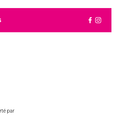
S
rté par