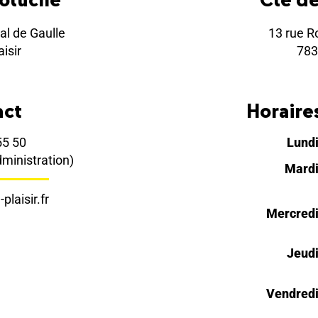
al de Gaulle
13 rue R
isir
783
act
Horaires
55 50
Lund
dministration)
Mard
plaisir.fr
Mercred
Jeud
Vendred