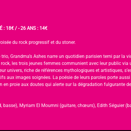
 : 18€ / - 26 ANS : 14€
oisée du rock progressif et du stoner.
 trio, Grandma’s Ashes narre un quotidien parisien terni par la viol
u rock, les trois jeunes femmes communient avec leur public via 
ur univers, riche de références mythologiques et artistiques, s’
tifs aux images soignées. La poésie de leurs paroles porte aussi
 en proie aux doutes qui alerte sur la dégradation fulgurante de 
, basse), Myriam El Moumni (guitare, chœurs), Edith Séguier (ba