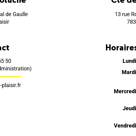
al de Gaulle
13 rue R
isir
783
act
Horaires
55 50
Lund
dministration)
Mard
plaisir.fr
Mercred
Jeud
Vendred