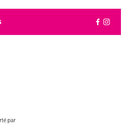
S
rté par