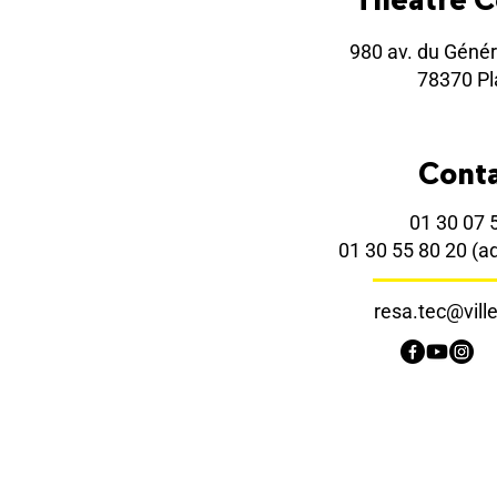
980 av. du Génér
78370 Pla
Cont
01 30 07 
01 30 55 80 20
(a
resa.tec@ville-